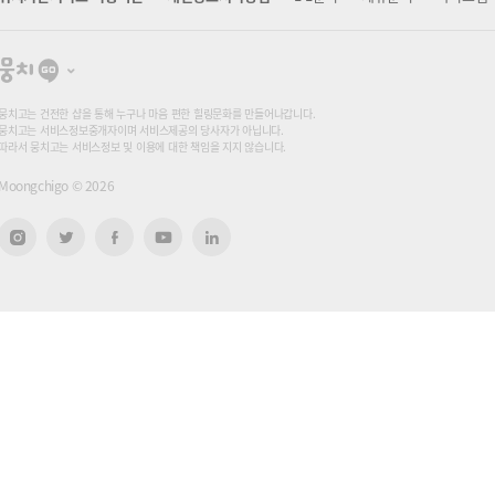
뭉
치
고
뭉치고는 건전한 샵을 통해 누구나 마음 편한 힐링문화를 만들어나갑니다.
뭉치고는 서비스정보중개자이며 서비스제공의 당사자가 아닙니다.
따라서 뭉치고는 서비스정보 및 이용에 대한 책임을 지지 않습니다.
Moongchigo ©
2026