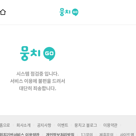
뭉치고
홈
으
로
이
동
홈으로
회사소개
공지사항
이벤트
뭉치고 블로그
이용약관
위치기반서비스 이용약관
개인정보처리방침
1:1문의
제휴문의
사이트맵