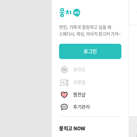
뭉
치
고
연인, 가족과 힐링하고 싶을 때
뭉
스웨디시, 왁싱,
마사지 받으러 가자~
치
G
로그인
O
포인트
쿠폰함
찜한샵
후기관리
뭉치고 NOW