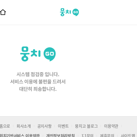
뭉치고
홈
으
로
이
동
홈으로
회사소개
공지사항
이벤트
뭉치고 블로그
이용약관
위치기반서비스 이용약관
개인정보처리방침
1:1문의
제휴문의
사이트맵