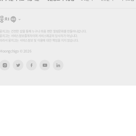
뭉
치
고
뭉치고는 건전한 샵을 통해 누구나 마음 편한 힐링문화를 만들어나갑니다.
뭉치고는 서비스정보중개자이며 서비스제공의 당사자가 아닙니다.
따라서 뭉치고는 서비스정보 및 이용에 대한 책임을 지지 않습니다.
Moongchigo ©
2026