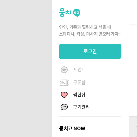
뭉
치
고
연인, 가족과 힐링하고 싶을 때
뭉
스웨디시, 왁싱,
마사지 받으러 가자~
치
G
로그인
O
포인트
쿠폰함
찜한샵
후기관리
뭉치고 NOW