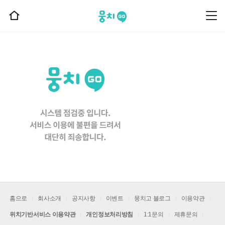
뭉치고
뭉
홈
치
으
고
메
로
뉴
이
동
홈으로
회사소개
공지사항
이벤트
뭉치고 블로그
이용약관
위치기반서비스 이용약관
개인정보처리방침
1:1문의
제휴문의