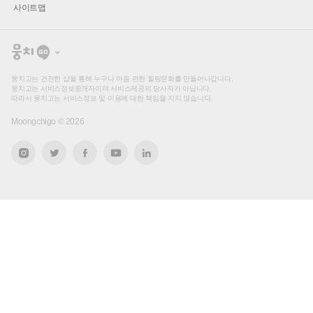
사이트맵
뭉
치
고
뭉치고는 건전한 샵을 통해 누구나 마음 편한 힐링문화를 만들어나갑니다.
뭉치고는 서비스정보중개자이며 서비스제공의 당사자가 아닙니다.
따라서 뭉치고는 서비스정보 및 이용에 대한 책임을 지지 않습니다.
Moongchigo ©
2026