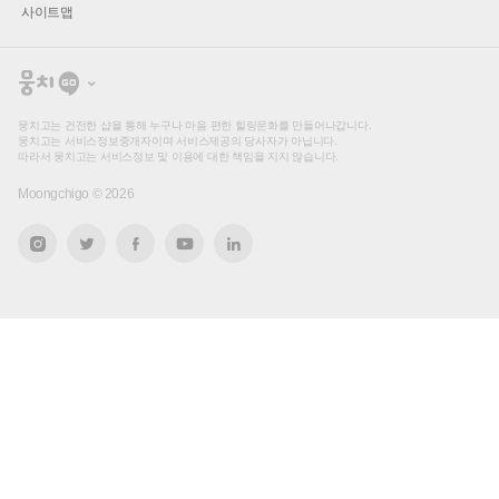
사이트맵
뭉
치
고
뭉치고는 건전한 샵을 통해 누구나 마음 편한 힐링문화를 만들어나갑니다.
뭉치고는 서비스정보중개자이며 서비스제공의 당사자가 아닙니다.
따라서 뭉치고는 서비스정보 및 이용에 대한 책임을 지지 않습니다.
Moongchigo ©
2026