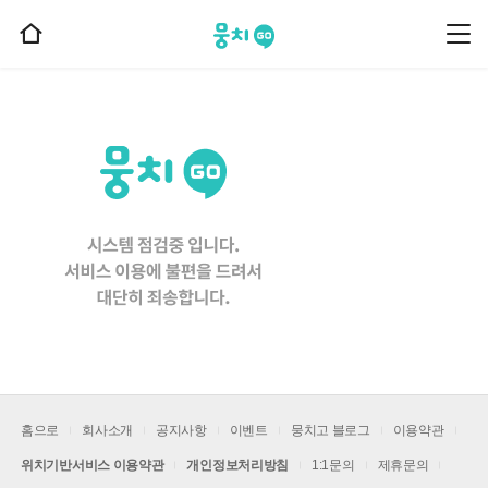
뭉치고
뭉
홈
치
으
고
메
로
뉴
이
동
홈으로
회사소개
공지사항
이벤트
뭉치고 블로그
이용약관
위치기반서비스 이용약관
개인정보처리방침
1:1문의
제휴문의