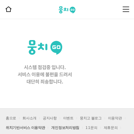
뭉치고
뭉
홈
치
으
고
메
로
뉴
이
동
홈으로
회사소개
공지사항
이벤트
뭉치고 블로그
이용약관
위치기반서비스 이용약관
개인정보처리방침
1:1문의
제휴문의