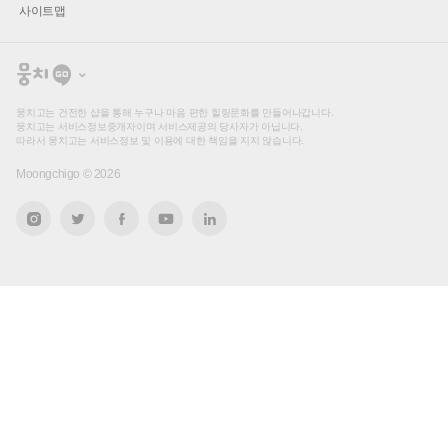
사이트맵
뭉
치
고
뭉치고는 건전한 샵을 통해 누구나 마음 편한 힐링문화를 만들어나갑니다.
뭉치고는 서비스정보중개자이며 서비스제공의 당사자가 아닙니다.
따라서 뭉치고는 서비스정보 및 이용에 대한 책임을 지지 않습니다.
Moongchigo ©
2026