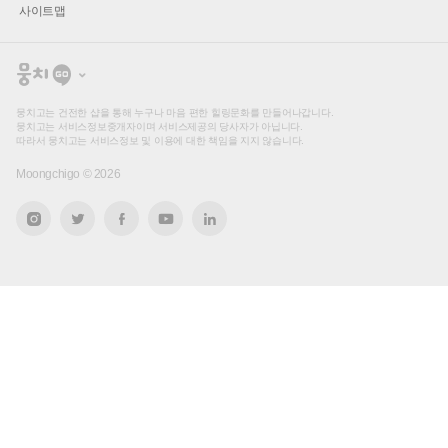
사이트맵
뭉
치
고
뭉치고는 건전한 샵을 통해 누구나 마음 편한 힐링문화를 만들어나갑니다.
뭉치고는 서비스정보중개자이며 서비스제공의 당사자가 아닙니다.
따라서 뭉치고는 서비스정보 및 이용에 대한 책임을 지지 않습니다.
Moongchigo ©
2026