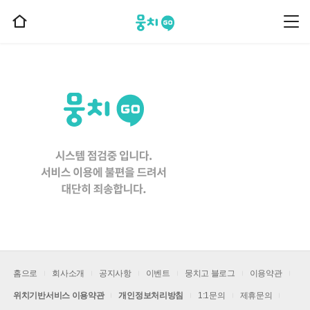
뭉치고
뭉
홈
치
으
고
메
로
뉴
이
동
홈으로
회사소개
공지사항
이벤트
뭉치고 블로그
이용약관
위치기반서비스 이용약관
개인정보처리방침
1:1문의
제휴문의