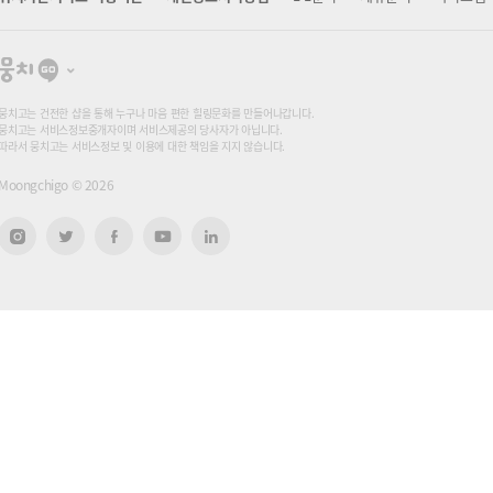
뭉
치
고
뭉치고는 건전한 샵을 통해 누구나 마음 편한 힐링문화를 만들어나갑니다.
뭉치고는 서비스정보중개자이며 서비스제공의 당사자가 아닙니다.
따라서 뭉치고는 서비스정보 및 이용에 대한 책임을 지지 않습니다.
Moongchigo ©
2026