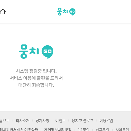
뭉치고
홈
으
로
이
동
홈으로
회사소개
공지사항
이벤트
뭉치고 블로그
이용약관
위치기반서비스 이용약관
개인정보처리방침
1:1문의
제휴문의
사이트맵