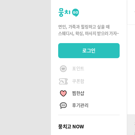
뭉
치
고
연인, 가족과 힐링하고 싶을 때
뭉
스웨디시, 왁싱,
마사지 받으러 가자~
치
G
로그인
O
포인트
쿠폰함
찜한샵
후기관리
뭉치고 NOW