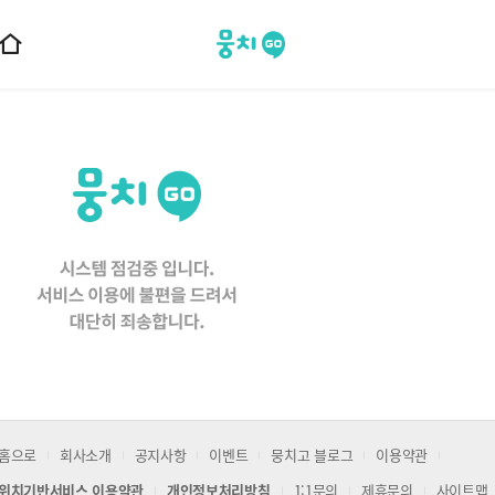
뭉치고
홈
으
로
이
동
홈으로
회사소개
공지사항
이벤트
뭉치고 블로그
이용약관
위치기반서비스 이용약관
개인정보처리방침
1:1문의
제휴문의
사이트맵