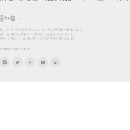
뭉
치
고
뭉치고는 건전한 샵을 통해 누구나 마음 편한 힐링문화를 만들어나갑니다.
뭉치고는 서비스정보중개자이며 서비스제공의 당사자가 아닙니다.
따라서 뭉치고는 서비스정보 및 이용에 대한 책임을 지지 않습니다.
Moongchigo ©
2026