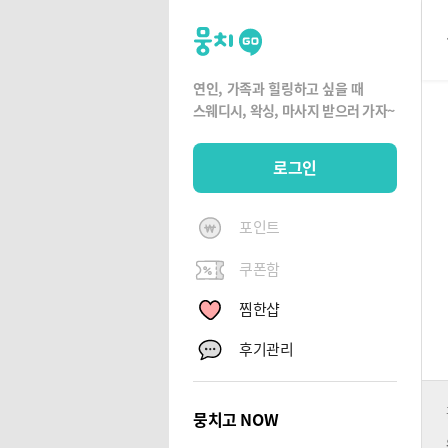
뭉
치
고
연인, 가족과 힐링하고 싶을 때
뭉
스웨디시, 왁싱,
마사지 받으러 가자~
치
G
로그인
O
포인트
쿠폰함
찜한샵
후기관리
뭉치고 NOW