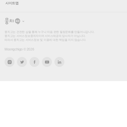
사이트맵
뭉
치
고
뭉치고는 건전한 샵을 통해 누구나 마음 편한 힐링문화를 만들어나갑니다.
뭉치고는 서비스정보중개자이며 서비스제공의 당사자가 아닙니다.
따라서 뭉치고는 서비스정보 및 이용에 대한 책임을 지지 않습니다.
Moongchigo ©
2026