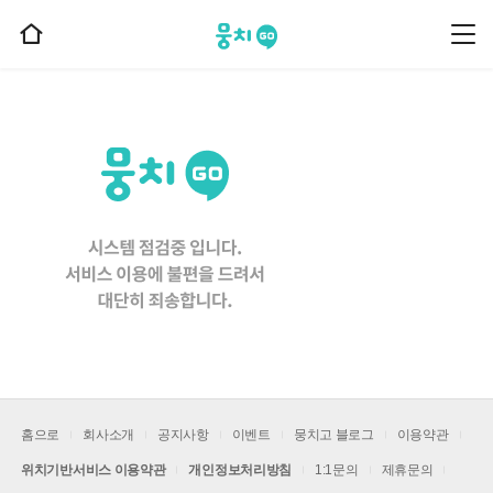
뭉치고
뭉
홈
치
으
고
메
로
뉴
이
동
홈으로
회사소개
공지사항
이벤트
뭉치고 블로그
이용약관
위치기반서비스 이용약관
개인정보처리방침
1:1문의
제휴문의