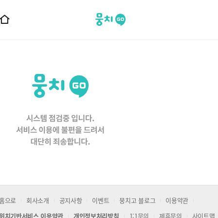
뭉치고
홈
으
로
이
동
홈으로
회사소개
공지사항
이벤트
뭉치고 블로그
이용약관
위치기반서비스 이용약관
개인정보처리방침
1:1문의
제휴문의
사이트맵