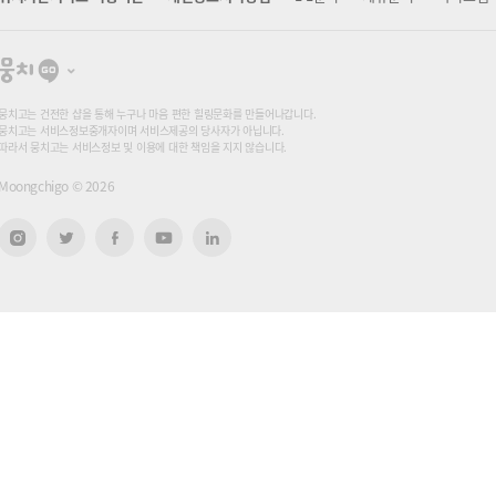
뭉
치
고
뭉치고는 건전한 샵을 통해 누구나 마음 편한 힐링문화를 만들어나갑니다.
뭉치고는 서비스정보중개자이며 서비스제공의 당사자가 아닙니다.
따라서 뭉치고는 서비스정보 및 이용에 대한 책임을 지지 않습니다.
Moongchigo ©
2026