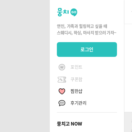
뭉
치
고
연인, 가족과 힐링하고 싶을 때
뭉
스웨디시, 왁싱,
마사지 받으러 가자~
치
G
로그인
O
포인트
쿠폰함
찜한샵
후기관리
뭉치고 NOW