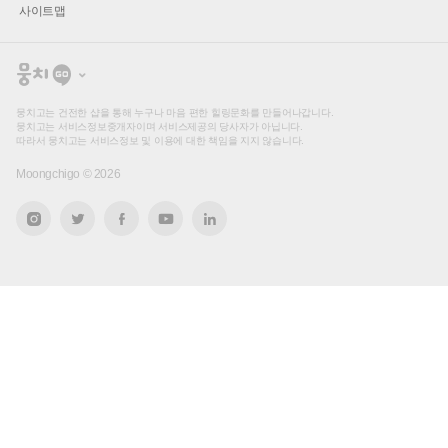
사이트맵
뭉
치
고
뭉치고는 건전한 샵을 통해 누구나 마음 편한 힐링문화를 만들어나갑니다.
뭉치고는 서비스정보중개자이며 서비스제공의 당사자가 아닙니다.
따라서 뭉치고는 서비스정보 및 이용에 대한 책임을 지지 않습니다.
Moongchigo ©
2026