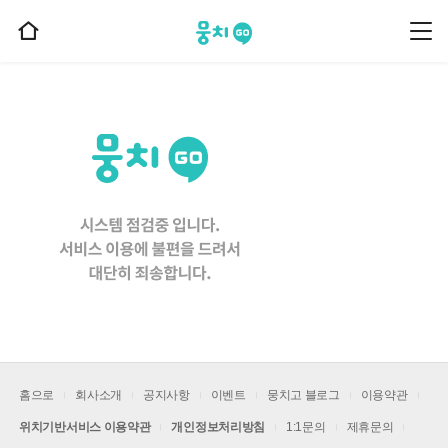
뭉치고
뭉
홈
치
으
고
메
로
뉴
이
동
홈으로
회사소개
공지사항
이벤트
뭉치고 블로그
이용약관
위치기반서비스 이용약관
개인정보처리방침
1:1문의
제휴문의