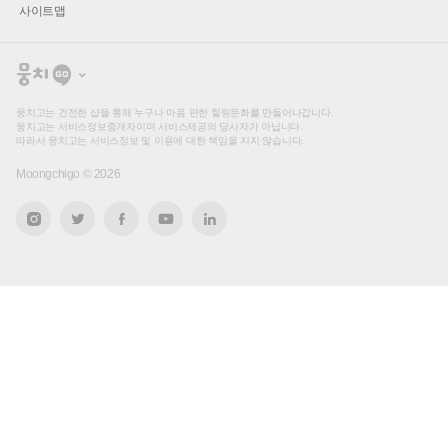
사이트맵
뭉
치
고
뭉치고는 건전한 샵을 통해 누구나 마음 편한 힐링문화를 만들어나갑니다.
뭉치고는 서비스정보중개자이며 서비스제공의 당사자가 아닙니다.
따라서 뭉치고는 서비스정보 및 이용에 대한 책임을 지지 않습니다.
Moongchigo ©
2026