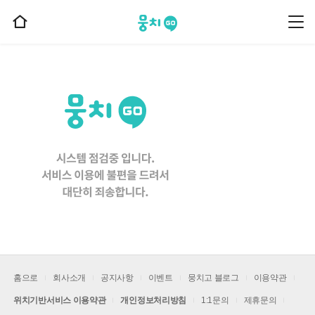
뭉치고
뭉
홈
치
으
고
메
로
뉴
이
동
홈으로
회사소개
공지사항
이벤트
뭉치고 블로그
이용약관
위치기반서비스 이용약관
개인정보처리방침
1:1문의
제휴문의