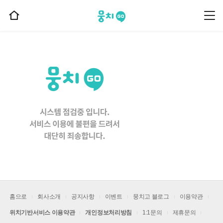
뭉치고
뭉
홈
치
으
고
메
로
뉴
이
동
홈으로
회사소개
공지사항
이벤트
뭉치고 블로그
이용약관
위치기반서비스 이용약관
개인정보처리방침
1:1문의
제휴문의