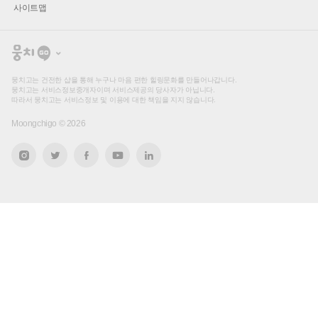
사이트맵
뭉
치
고
뭉치고는 건전한 샵을 통해 누구나 마음 편한 힐링문화를 만들어나갑니다.
뭉치고는 서비스정보중개자이며 서비스제공의 당사자가 아닙니다.
따라서 뭉치고는 서비스정보 및 이용에 대한 책임을 지지 않습니다.
Moongchigo ©
2026