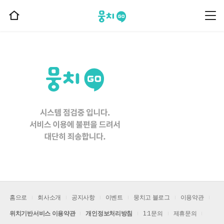
뭉치고
뭉
홈
치
으
고
메
로
뉴
이
동
홈으로
회사소개
공지사항
이벤트
뭉치고 블로그
이용약관
위치기반서비스 이용약관
개인정보처리방침
1:1문의
제휴문의