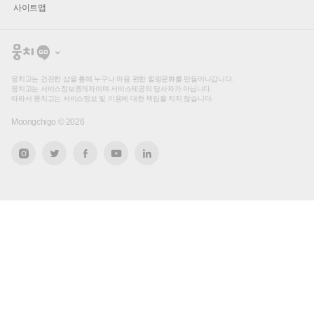
사이트맵
뭉
치
고
뭉치고는 건전한 샵을 통해 누구나 마음 편한 힐링문화를 만들어나갑니다.
뭉치고는 서비스정보중개자이며 서비스제공의 당사자가 아닙니다.
따라서 뭉치고는 서비스정보 및 이용에 대한 책임을 지지 않습니다.
Moongchigo ©
2026