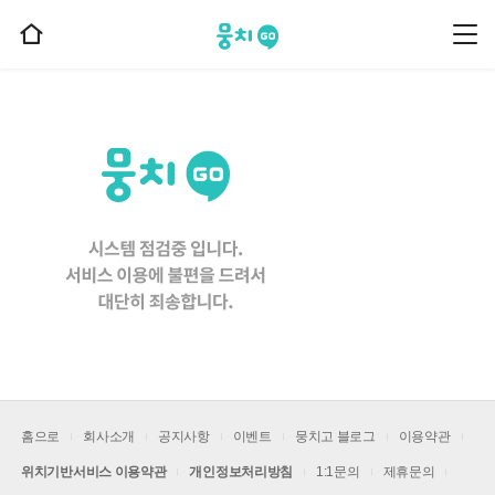
뭉치고
뭉
홈
치
으
고
메
로
뉴
이
동
홈으로
회사소개
공지사항
이벤트
뭉치고 블로그
이용약관
위치기반서비스 이용약관
개인정보처리방침
1:1문의
제휴문의