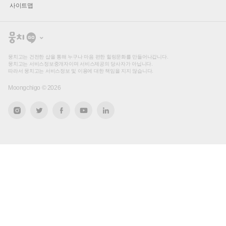
사이트맵
뭉
치
고
뭉치고는 건전한 샵을 통해 누구나 마음 편한 힐링문화를 만들어나갑니다.
뭉치고는 서비스정보중개자이며 서비스제공의 당사자가 아닙니다.
따라서 뭉치고는 서비스정보 및 이용에 대한 책임을 지지 않습니다.
Moongchigo ©
2026