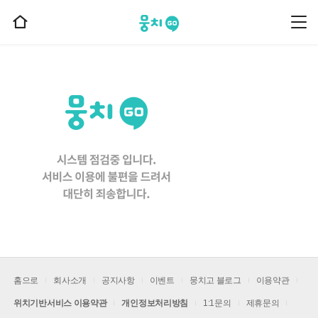
뭉치고
뭉
홈
치
으
고
메
로
뉴
이
동
홈으로
회사소개
공지사항
이벤트
뭉치고 블로그
이용약관
위치기반서비스 이용약관
개인정보처리방침
1:1문의
제휴문의