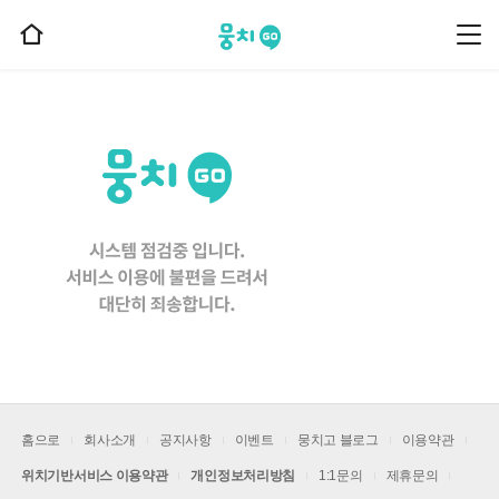
뭉치고
뭉
홈
치
으
고
메
로
뉴
이
동
홈으로
회사소개
공지사항
이벤트
뭉치고 블로그
이용약관
위치기반서비스 이용약관
개인정보처리방침
1:1문의
제휴문의