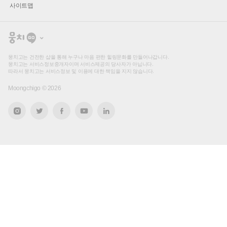
사이트맵
뭉
치
고
뭉치고는 건전한 샵을 통해 누구나 마음 편한 힐링문화를 만들어나갑니다.
뭉치고는 서비스정보중개자이며 서비스제공의 당사자가 아닙니다.
따라서 뭉치고는 서비스정보 및 이용에 대한 책임을 지지 않습니다.
Moongchigo ©
2026