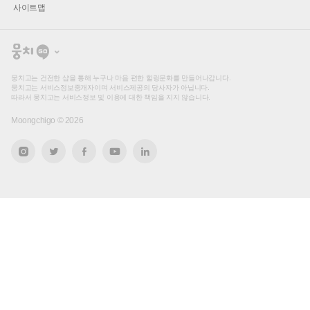
사이트맵
뭉
치
고
뭉치고는 건전한 샵을 통해 누구나 마음 편한 힐링문화를 만들어나갑니다.
뭉치고는 서비스정보중개자이며 서비스제공의 당사자가 아닙니다.
따라서 뭉치고는 서비스정보 및 이용에 대한 책임을 지지 않습니다.
Moongchigo ©
2026