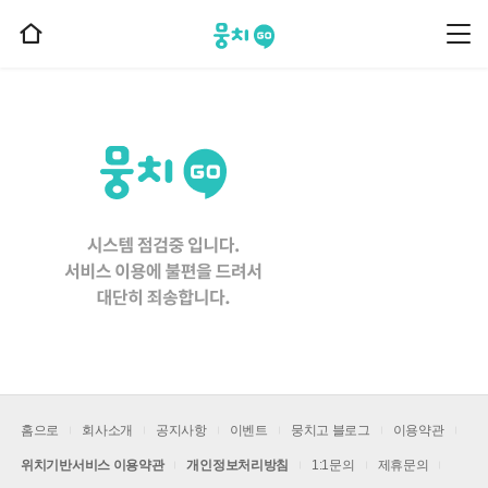
뭉치고
뭉
홈
치
으
고
메
로
뉴
이
동
홈으로
회사소개
공지사항
이벤트
뭉치고 블로그
이용약관
위치기반서비스 이용약관
개인정보처리방침
1:1문의
제휴문의