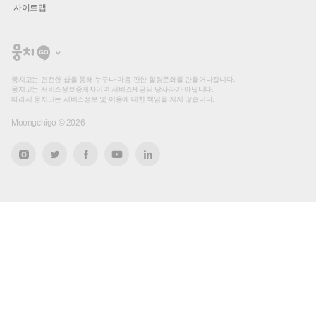
사이트맵
뭉
치
고
뭉치고는 건전한 샵을 통해 누구나 마음 편한 힐링문화를 만들어나갑니다.
뭉치고는 서비스정보중개자이며 서비스제공의 당사자가 아닙니다.
따라서 뭉치고는 서비스정보 및 이용에 대한 책임을 지지 않습니다.
Moongchigo ©
2026