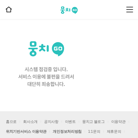
뭉치고
뭉
홈
치
으
고
메
로
뉴
이
동
홈으로
회사소개
공지사항
이벤트
뭉치고 블로그
이용약관
위치기반서비스 이용약관
개인정보처리방침
1:1문의
제휴문의