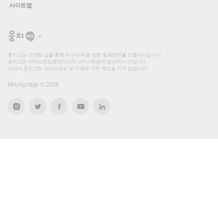
사이트맵
뭉
치
고
뭉치고는 건전한 샵을 통해 누구나 마음 편한 힐링문화를 만들어나갑니다.
뭉치고는 서비스정보중개자이며 서비스제공의 당사자가 아닙니다.
따라서 뭉치고는 서비스정보 및 이용에 대한 책임을 지지 않습니다.
Moongchigo ©
2026