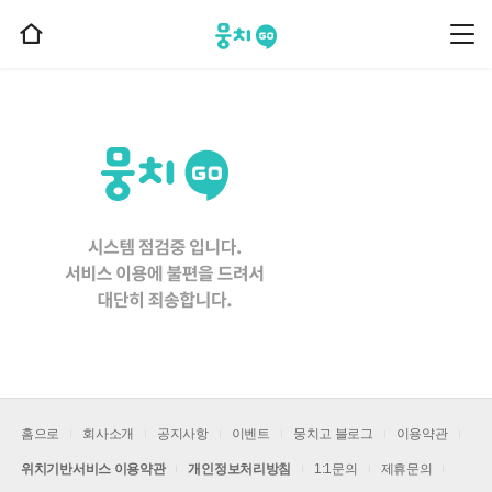
뭉치고
뭉
홈
치
으
고
메
로
뉴
이
동
홈으로
회사소개
공지사항
이벤트
뭉치고 블로그
이용약관
위치기반서비스 이용약관
개인정보처리방침
1:1문의
제휴문의