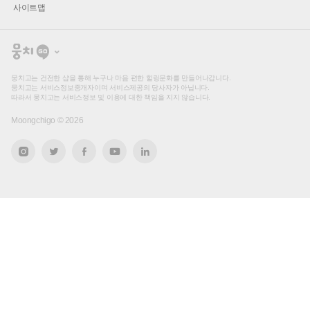
사이트맵
뭉
치
고
뭉치고는 건전한 샵을 통해 누구나 마음 편한 힐링문화를 만들어나갑니다.
뭉치고는 서비스정보중개자이며 서비스제공의 당사자가 아닙니다.
따라서 뭉치고는 서비스정보 및 이용에 대한 책임을 지지 않습니다.
Moongchigo ©
2026