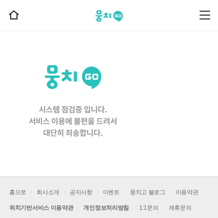
뭉치고
뭉
홈
치
으
고
메
로
뉴
이
동
홈으로
회사소개
공지사항
이벤트
뭉치고 블로그
이용약관
위치기반서비스 이용약관
개인정보처리방침
1:1문의
제휴문의