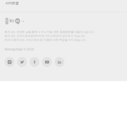
사이트맵
뭉
치
고
뭉치고는 건전한 샵을 통해 누구나 마음 편한 힐링문화를 만들어나갑니다.
뭉치고는 서비스정보중개자이며 서비스제공의 당사자가 아닙니다.
따라서 뭉치고는 서비스정보 및 이용에 대한 책임을 지지 않습니다.
Moongchigo ©
2026