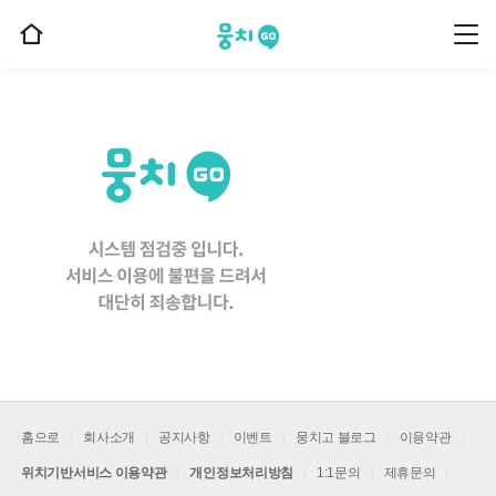
뭉치고
뭉
홈
치
으
고
메
로
뉴
이
동
홈으로
회사소개
공지사항
이벤트
뭉치고 블로그
이용약관
위치기반서비스 이용약관
개인정보처리방침
1:1문의
제휴문의