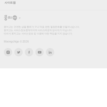
사이트맵
뭉
치
고
뭉치고는 건전한 샵을 통해 누구나 마음 편한 힐링문화를 만들어나갑니다.
뭉치고는 서비스정보중개자이며 서비스제공의 당사자가 아닙니다.
따라서 뭉치고는 서비스정보 및 이용에 대한 책임을 지지 않습니다.
Moongchigo ©
2026