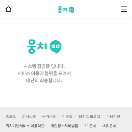
뭉치고
뭉
홈
치
으
고
메
로
뉴
이
동
홈으로
회사소개
공지사항
이벤트
뭉치고 블로그
이용약관
위치기반서비스 이용약관
개인정보처리방침
1:1문의
제휴문의