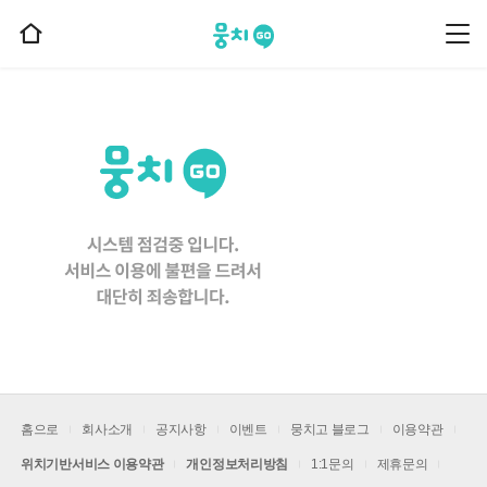
뭉치고
뭉
홈
치
으
고
메
로
뉴
이
동
홈으로
회사소개
공지사항
이벤트
뭉치고 블로그
이용약관
위치기반서비스 이용약관
개인정보처리방침
1:1문의
제휴문의