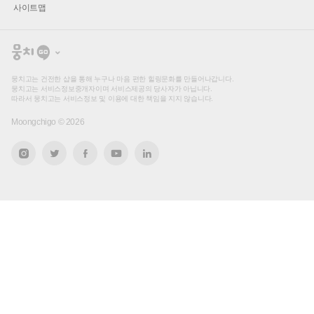
사이트맵
뭉
치
고
뭉치고는 건전한 샵을 통해 누구나 마음 편한 힐링문화를 만들어나갑니다.
뭉치고는 서비스정보중개자이며 서비스제공의 당사자가 아닙니다.
따라서 뭉치고는 서비스정보 및 이용에 대한 책임을 지지 않습니다.
Moongchigo ©
2026