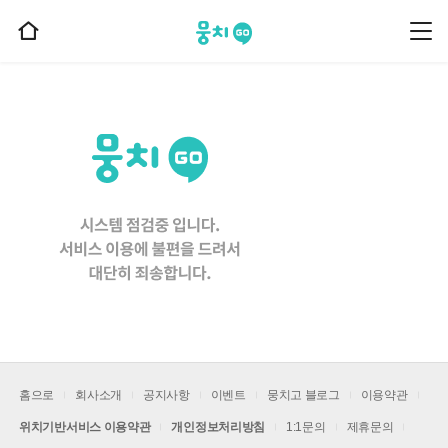
뭉치고
뭉
홈
치
으
고
메
로
뉴
이
동
홈으로
회사소개
공지사항
이벤트
뭉치고 블로그
이용약관
위치기반서비스 이용약관
개인정보처리방침
1:1문의
제휴문의