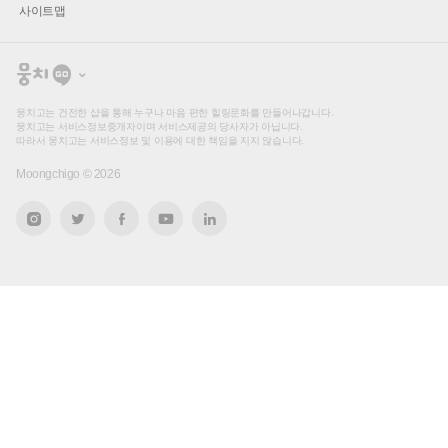
사이트맵
뭉
치
고
뭉치고는 건전한 샵을 통해 누구나 마음 편한 힐링문화를 만들어나갑니다.
뭉치고는 서비스정보중개자이며 서비스제공의 당사자가 아닙니다.
따라서 뭉치고는 서비스정보 및 이용에 대한 책임을 지지 않습니다.
Moongchigo ©
2026