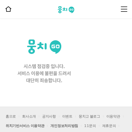
뭉치고
뭉
홈
치
으
고
메
로
뉴
이
동
홈으로
회사소개
공지사항
이벤트
뭉치고 블로그
이용약관
위치기반서비스 이용약관
개인정보처리방침
1:1문의
제휴문의