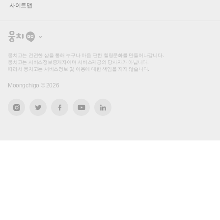
사이트맵
뭉
치
고
뭉치고는 건전한 샵을 통해 누구나 마음 편한 힐링문화를 만들어나갑니다.
뭉치고는 서비스정보중개자이며 서비스제공의 당사자가 아닙니다.
따라서 뭉치고는 서비스정보 및 이용에 대한 책임을 지지 않습니다.
Moongchigo ©
2026