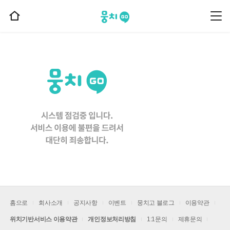
뭉치고
뭉
홈
치
으
고
메
로
뉴
이
동
홈으로
회사소개
공지사항
이벤트
뭉치고 블로그
이용약관
위치기반서비스 이용약관
개인정보처리방침
1:1문의
제휴문의