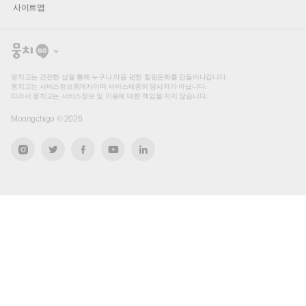
사이트맵
뭉
치
고
뭉치고는 건전한 샵을 통해 누구나 마음 편한 힐링문화를 만들어나갑니다.
뭉치고는 서비스정보중개자이며 서비스제공의 당사자가 아닙니다.
따라서 뭉치고는 서비스정보 및 이용에 대한 책임을 지지 않습니다.
Moongchigo ©
2026