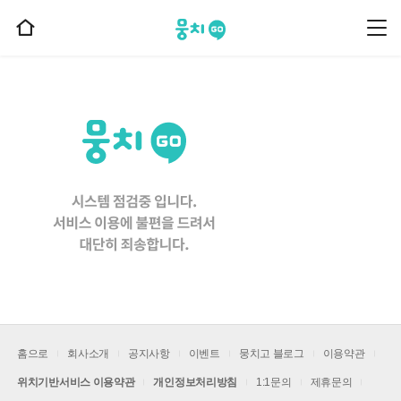
뭉치고
뭉
홈
치
으
고
메
로
뉴
이
동
홈으로
회사소개
공지사항
이벤트
뭉치고 블로그
이용약관
위치기반서비스 이용약관
개인정보처리방침
1:1문의
제휴문의