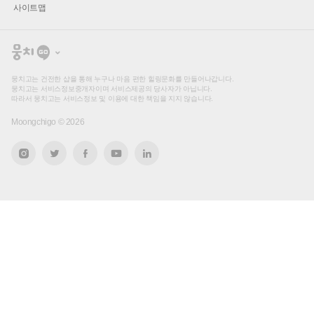
사이트맵
뭉
치
고
뭉치고는 건전한 샵을 통해 누구나 마음 편한 힐링문화를 만들어나갑니다.
뭉치고는 서비스정보중개자이며 서비스제공의 당사자가 아닙니다.
따라서 뭉치고는 서비스정보 및 이용에 대한 책임을 지지 않습니다.
Moongchigo ©
2026