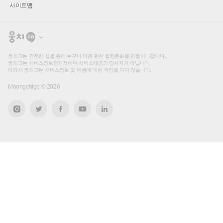
사이트맵
뭉
치
고
뭉치고는 건전한 샵을 통해 누구나 마음 편한 힐링문화를 만들어나갑니다.
뭉치고는 서비스정보중개자이며 서비스제공의 당사자가 아닙니다.
따라서 뭉치고는 서비스정보 및 이용에 대한 책임을 지지 않습니다.
Moongchigo ©
2026