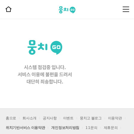
뭉치고
뭉
홈
치
으
고
메
로
뉴
이
동
홈으로
회사소개
공지사항
이벤트
뭉치고 블로그
이용약관
위치기반서비스 이용약관
개인정보처리방침
1:1문의
제휴문의