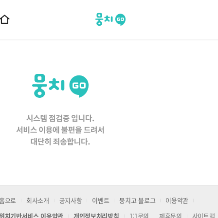
뭉치고
홈
으
로
이
동
홈으로
회사소개
공지사항
이벤트
뭉치고 블로그
이용약관
위치기반서비스 이용약관
개인정보처리방침
1:1문의
제휴문의
사이트맵