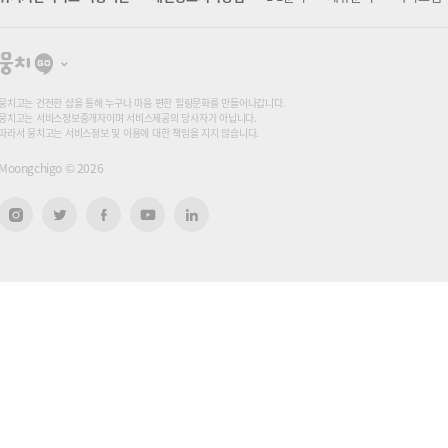
뭉
치
고
뭉치고는 건전한 샵을 통해 누구나 마음 편한 힐링문화를 만들어나갑니다.
뭉치고는 서비스정보중개자이며 서비스제공의 당사자가 아닙니다.
따라서 뭉치고는 서비스정보 및 이용에 대한 책임을 지지 않습니다.
Moongchigo ©
2026