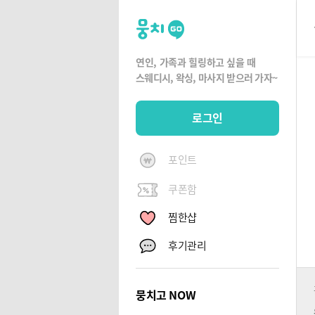
뭉
치
고
연인, 가족과 힐링하고 싶을 때
뭉
스웨디시, 왁싱,
마사지 받으러 가자~
치
G
로그인
O
포인트
쿠폰함
찜한샵
후기관리
뭉치고 NOW