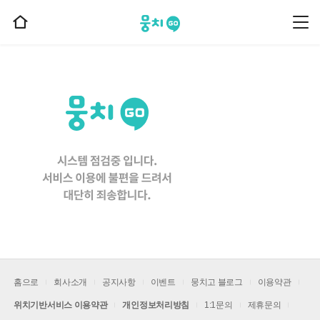
뭉치고
뭉
홈
치
으
고
메
로
뉴
이
동
홈으로
회사소개
공지사항
이벤트
뭉치고 블로그
이용약관
위치기반서비스 이용약관
개인정보처리방침
1:1문의
제휴문의