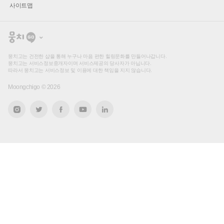
사이트맵
뭉
치
고
뭉치고는 건전한 샵을 통해 누구나 마음 편한 힐링문화를 만들어나갑니다.
뭉치고는 서비스정보중개자이며 서비스제공의 당사자가 아닙니다.
따라서 뭉치고는 서비스정보 및 이용에 대한 책임을 지지 않습니다.
Moongchigo ©
2026