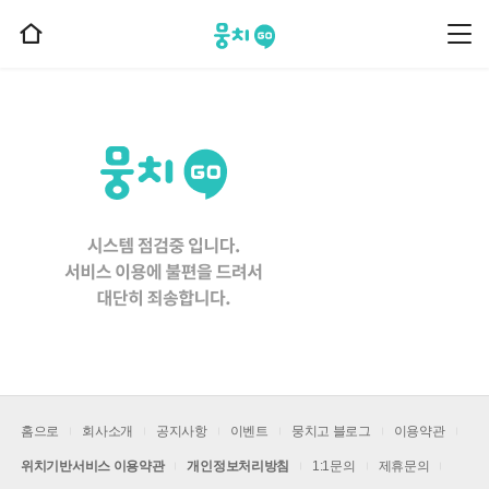
뭉치고
뭉
홈
치
으
고
메
로
뉴
이
동
홈으로
회사소개
공지사항
이벤트
뭉치고 블로그
이용약관
위치기반서비스 이용약관
개인정보처리방침
1:1문의
제휴문의