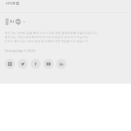
사이트맵
뭉
치
고
뭉치고는 건전한 샵을 통해 누구나 마음 편한 힐링문화를 만들어나갑니다.
뭉치고는 서비스정보중개자이며 서비스제공의 당사자가 아닙니다.
따라서 뭉치고는 서비스정보 및 이용에 대한 책임을 지지 않습니다.
Moongchigo ©
2026