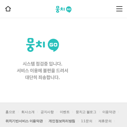
뭉치고
뭉
홈
치
으
고
메
로
뉴
이
동
홈으로
회사소개
공지사항
이벤트
뭉치고 블로그
이용약관
위치기반서비스 이용약관
개인정보처리방침
1:1문의
제휴문의