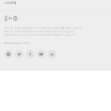
사이트맵
뭉
치
고
뭉치고는 건전한 샵을 통해 누구나 마음 편한 힐링문화를 만들어나갑니다.
뭉치고는 서비스정보중개자이며 서비스제공의 당사자가 아닙니다.
따라서 뭉치고는 서비스정보 및 이용에 대한 책임을 지지 않습니다.
Moongchigo ©
2026