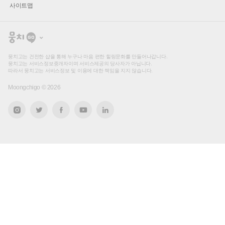
사이트맵
뭉
치
고
뭉치고는 건전한 샵을 통해 누구나 마음 편한 힐링문화를 만들어나갑니다.
뭉치고는 서비스정보중개자이며 서비스제공의 당사자가 아닙니다.
따라서 뭉치고는 서비스정보 및 이용에 대한 책임을 지지 않습니다.
Moongchigo ©
2026