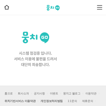
뭉치고
뭉
홈
치
으
고
메
로
뉴
이
동
홈으로
회사소개
공지사항
이벤트
뭉치고 블로그
이용약관
위치기반서비스 이용약관
개인정보처리방침
1:1문의
제휴문의