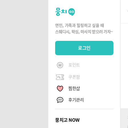
뭉
치
고
연인, 가족과 힐링하고 싶을 때
뭉
스웨디시, 왁싱,
마사지 받으러 가자~
치
G
로그인
O
포인트
쿠폰함
찜한샵
후기관리
뭉치고 NOW