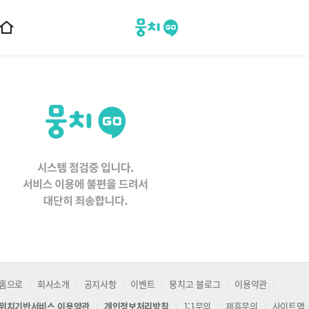
뭉치고
홈
으
로
이
동
홈으로
회사소개
공지사항
이벤트
뭉치고 블로그
이용약관
위치기반서비스 이용약관
개인정보처리방침
1:1문의
제휴문의
사이트맵