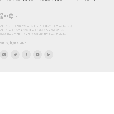
뭉
치
고
뭉치고는 건전한 샵을 통해 누구나 마음 편한 힐링문화를 만들어나갑니다.
뭉치고는 서비스정보중개자이며 서비스제공의 당사자가 아닙니다.
따라서 뭉치고는 서비스정보 및 이용에 대한 책임을 지지 않습니다.
Moongchigo ©
2026