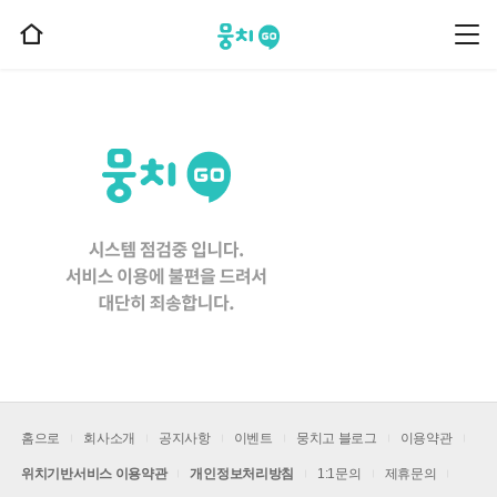
뭉치고
뭉
홈
치
으
고
메
로
뉴
이
동
홈으로
회사소개
공지사항
이벤트
뭉치고 블로그
이용약관
위치기반서비스 이용약관
개인정보처리방침
1:1문의
제휴문의