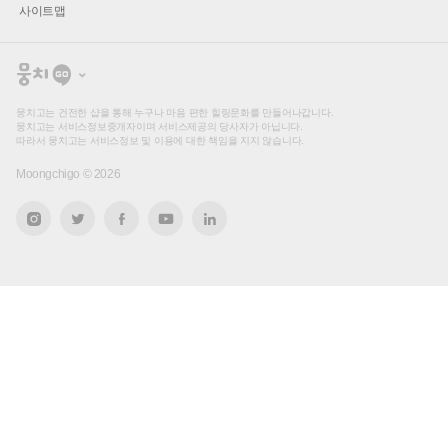
사이트맵
뭉
치
고
뭉치고는 건전한 샵을 통해 누구나 마음 편한 힐링문화를 만들어나갑니다.
뭉치고는 서비스정보중개자이며 서비스제공의 당사자가 아닙니다.
따라서 뭉치고는 서비스정보 및 이용에 대한 책임을 지지 않습니다.
Moongchigo ©
2026