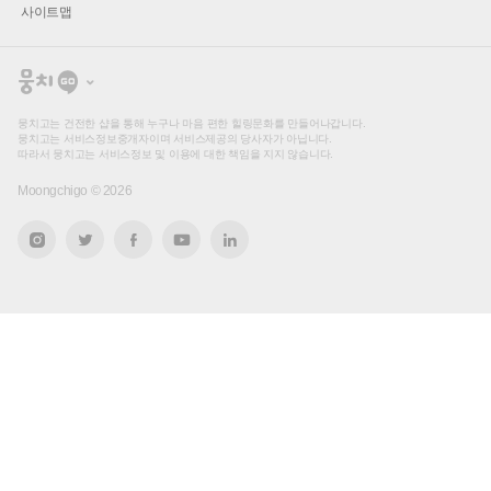
사이트맵
뭉
치
고
뭉치고는 건전한 샵을 통해 누구나 마음 편한 힐링문화를 만들어나갑니다.
뭉치고는 서비스정보중개자이며 서비스제공의 당사자가 아닙니다.
따라서 뭉치고는 서비스정보 및 이용에 대한 책임을 지지 않습니다.
Moongchigo ©
2026