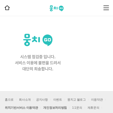
뭉치고
뭉
홈
치
으
고
메
로
뉴
이
동
홈으로
회사소개
공지사항
이벤트
뭉치고 블로그
이용약관
위치기반서비스 이용약관
개인정보처리방침
1:1문의
제휴문의