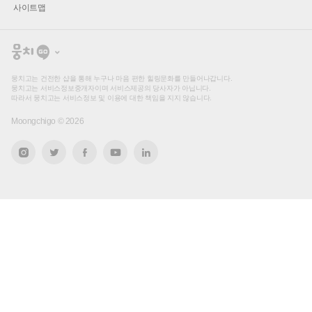
사이트맵
뭉
치
고
뭉치고는 건전한 샵을 통해 누구나 마음 편한 힐링문화를 만들어나갑니다.
뭉치고는 서비스정보중개자이며 서비스제공의 당사자가 아닙니다.
따라서 뭉치고는 서비스정보 및 이용에 대한 책임을 지지 않습니다.
Moongchigo ©
2026