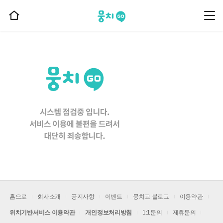
뭉치고
뭉
홈
치
으
고
메
로
뉴
이
동
홈으로
회사소개
공지사항
이벤트
뭉치고 블로그
이용약관
위치기반서비스 이용약관
개인정보처리방침
1:1문의
제휴문의