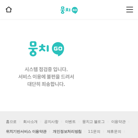
뭉치고
뭉
홈
치
으
고
메
로
뉴
이
동
홈으로
회사소개
공지사항
이벤트
뭉치고 블로그
이용약관
위치기반서비스 이용약관
개인정보처리방침
1:1문의
제휴문의