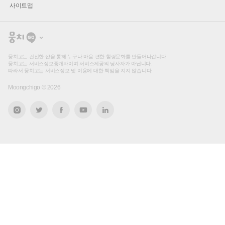
사이트맵
뭉
치
고
뭉치고는 건전한 샵을 통해 누구나 마음 편한 힐링문화를 만들어나갑니다.
뭉치고는 서비스정보중개자이며 서비스제공의 당사자가 아닙니다.
따라서 뭉치고는 서비스정보 및 이용에 대한 책임을 지지 않습니다.
Moongchigo ©
2026