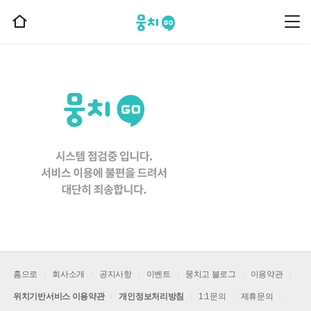
뭉치고
뭉
홈
치
으
고
메
로
뉴
이
동
홈으로
회사소개
공지사항
이벤트
뭉치고 블로그
이용약관
위치기반서비스 이용약관
개인정보처리방침
1:1문의
제휴문의