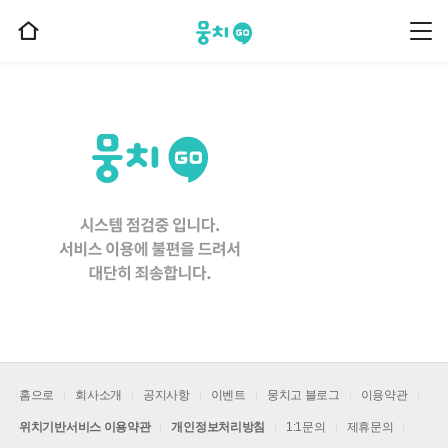
뭉치고
뭉
홈
치
으
고
메
로
뉴
이
동
홈으로
회사소개
공지사항
이벤트
뭉치고 블로그
이용약관
위치기반서비스 이용약관
개인정보처리방침
1:1문의
제휴문의