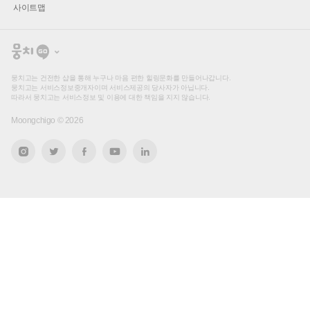
사이트맵
뭉
치
고
뭉치고는 건전한 샵을 통해 누구나 마음 편한 힐링문화를 만들어나갑니다.
뭉치고는 서비스정보중개자이며 서비스제공의 당사자가 아닙니다.
따라서 뭉치고는 서비스정보 및 이용에 대한 책임을 지지 않습니다.
Moongchigo ©
2026