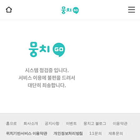
뭉치고
뭉
홈
치
으
고
메
로
뉴
이
동
홈으로
회사소개
공지사항
이벤트
뭉치고 블로그
이용약관
위치기반서비스 이용약관
개인정보처리방침
1:1문의
제휴문의