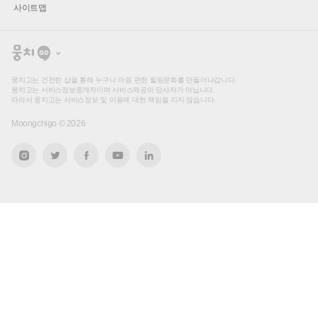
사이트맵
뭉
치
고
뭉치고는 건전한 샵을 통해 누구나 마음 편한 힐링문화를 만들어나갑니다.
뭉치고는 서비스정보중개자이며 서비스제공의 당사자가 아닙니다.
따라서 뭉치고는 서비스정보 및 이용에 대한 책임을 지지 않습니다.
Moongchigo ©
2026