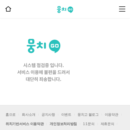
뭉치고
뭉
홈
치
으
고
메
로
뉴
이
동
홈으로
회사소개
공지사항
이벤트
뭉치고 블로그
이용약관
위치기반서비스 이용약관
개인정보처리방침
1:1문의
제휴문의