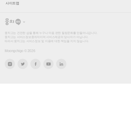
사이트맵
뭉
치
고
뭉치고는 건전한 샵을 통해 누구나 마음 편한 힐링문화를 만들어나갑니다.
뭉치고는 서비스정보중개자이며 서비스제공의 당사자가 아닙니다.
따라서 뭉치고는 서비스정보 및 이용에 대한 책임을 지지 않습니다.
Moongchigo ©
2026