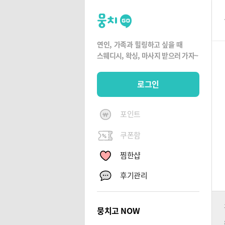
뭉
치
고
연인, 가족과 힐링하고 싶을 때
뭉
스웨디시, 왁싱,
마사지 받으러 가자~
치
G
로그인
O
포인트
쿠폰함
찜한샵
후기관리
뭉치고 NOW