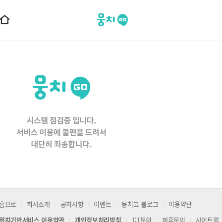
뭉치고
홈
으
로
이
동
홈으로
회사소개
공지사항
이벤트
뭉치고 블로그
이용약관
위치기반서비스 이용약관
개인정보처리방침
1:1문의
제휴문의
사이트맵