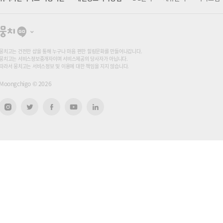
뭉
치
고
뭉치고는 건전한 샵을 통해 누구나 마음 편한 힐링문화를 만들어나갑니다.
뭉치고는 서비스정보중개자이며 서비스제공의 당사자가 아닙니다.
따라서 뭉치고는 서비스정보 및 이용에 대한 책임을 지지 않습니다.
Moongchigo ©
2026