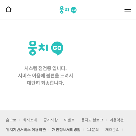
뭉치고
뭉
홈
치
으
고
메
로
뉴
이
동
홈으로
회사소개
공지사항
이벤트
뭉치고 블로그
이용약관
위치기반서비스 이용약관
개인정보처리방침
1:1문의
제휴문의