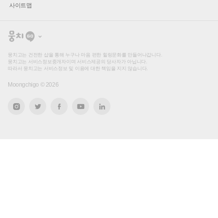
사이트맵
뭉
치
고
뭉치고는 건전한 샵을 통해 누구나 마음 편한 힐링문화를 만들어나갑니다.
뭉치고는 서비스정보중개자이며 서비스제공의 당사자가 아닙니다.
따라서 뭉치고는 서비스정보 및 이용에 대한 책임을 지지 않습니다.
Moongchigo ©
2026