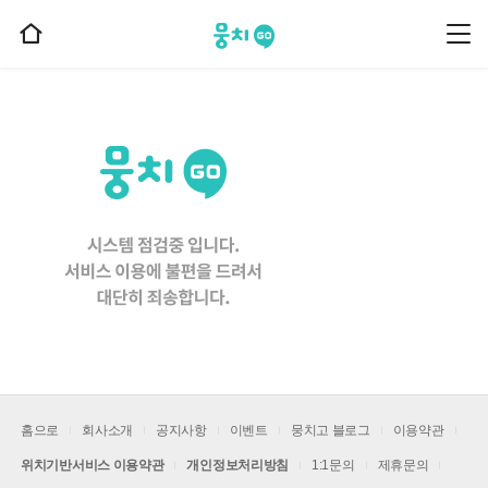
뭉치고
뭉
홈
치
으
고
메
로
뉴
이
동
홈으로
회사소개
공지사항
이벤트
뭉치고 블로그
이용약관
위치기반서비스 이용약관
개인정보처리방침
1:1문의
제휴문의