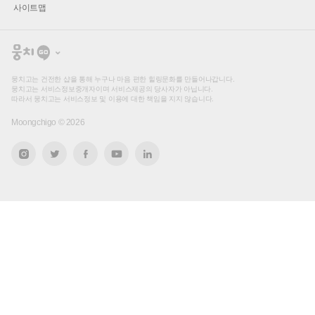
사이트맵
뭉
치
고
뭉치고는 건전한 샵을 통해 누구나 마음 편한 힐링문화를 만들어나갑니다.
뭉치고는 서비스정보중개자이며 서비스제공의 당사자가 아닙니다.
따라서 뭉치고는 서비스정보 및 이용에 대한 책임을 지지 않습니다.
Moongchigo ©
2026