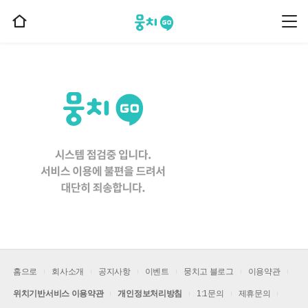
뭉치고
뭉
홈
치
으
고
메
로
뉴
이
동
홈으로
회사소개
공지사항
이벤트
뭉치고 블로그
이용약관
위치기반서비스 이용약관
개인정보처리방침
1:1문의
제휴문의