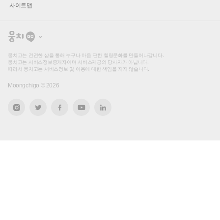
사이트맵
뭉
치
고
뭉치고는 건전한 샵을 통해 누구나 마음 편한 힐링문화를 만들어나갑니다.
뭉치고는 서비스정보중개자이며 서비스제공의 당사자가 아닙니다.
따라서 뭉치고는 서비스정보 및 이용에 대한 책임을 지지 않습니다.
Moongchigo ©
2026