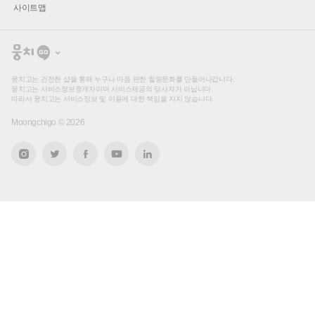
사이트맵
뭉
치
고
뭉치고는 건전한 샵을 통해 누구나 마음 편한 힐링문화를 만들어나갑니다.
뭉치고는 서비스정보중개자이며 서비스제공의 당사자가 아닙니다.
따라서 뭉치고는 서비스정보 및 이용에 대한 책임을 지지 않습니다.
Moongchigo ©
2026