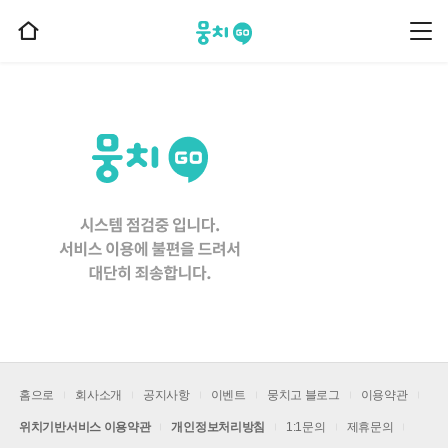
뭉치고
뭉
홈
치
으
고
메
로
뉴
이
동
홈으로
회사소개
공지사항
이벤트
뭉치고 블로그
이용약관
위치기반서비스 이용약관
개인정보처리방침
1:1문의
제휴문의