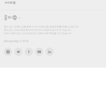
사이트맵
뭉
치
고
뭉치고는 건전한 샵을 통해 누구나 마음 편한 힐링문화를 만들어나갑니다.
뭉치고는 서비스정보중개자이며 서비스제공의 당사자가 아닙니다.
따라서 뭉치고는 서비스정보 및 이용에 대한 책임을 지지 않습니다.
Moongchigo ©
2026