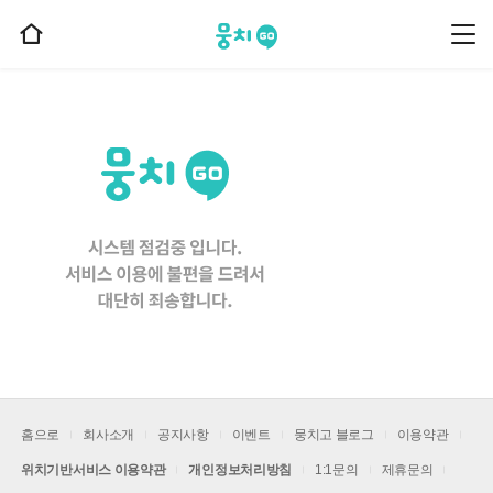
뭉치고
뭉
홈
치
으
고
메
로
뉴
이
동
홈으로
회사소개
공지사항
이벤트
뭉치고 블로그
이용약관
위치기반서비스 이용약관
개인정보처리방침
1:1문의
제휴문의