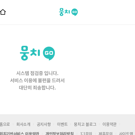
뭉치고
홈
으
로
이
동
홈으로
회사소개
공지사항
이벤트
뭉치고 블로그
이용약관
위치기반서비스 이용약관
개인정보처리방침
1:1문의
제휴문의
사이트맵