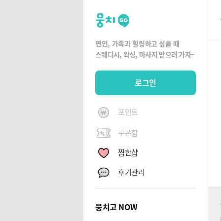
뭉
치
고
연인, 가족과 힐링하고 싶을 때
뭉
스웨디시, 왁싱,
마사지 받으러 가자~
치
G
로그인
O
포인트
쿠폰함
찜한샵
후기관리
뭉치고 NOW