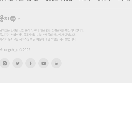
뭉
치
고
뭉치고는 건전한 샵을 통해 누구나 마음 편한 힐링문화를 만들어나갑니다.
뭉치고는 서비스정보중개자이며 서비스제공의 당사자가 아닙니다.
따라서 뭉치고는 서비스정보 및 이용에 대한 책임을 지지 않습니다.
Moongchigo ©
2026